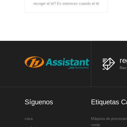
principalmente estas máquinas:
 Es entonces cuando el té
bastidores de marchitamiento, máquinas
do suficiente alimento y
de vaporización de té, máquinas de lami
En China, el té se cultiv
re
Reci
Síguenos
Etiquetas C
casa
Máquina de procesami
verde