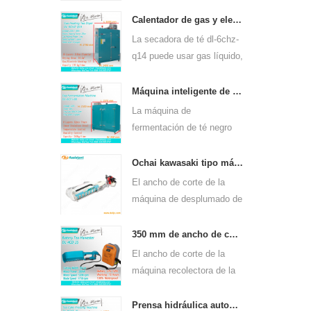
continua de gas dl-6cstl-
q80 puede usarse para
Calentador de gas y electricidad máquina de secado de hojas de té verde 6chz-q14
muchos tipos de té, como
La secadora de té dl-6chz-
el té verde, el té oolong y
q14 puede usar gas líquido,
otros.
gas natural y eléctrico,
puede secar todo tipo de
Máquina inteligente de fermentación de té negro 6cfj-80.
té, como el té verde, el té
La máquina de
negro, el té oolong, etc.
fermentación de té negro
dl-6cfj-80, utilizada
principalmente para
Ochai kawasaki tipo máquina de cosecha de desplume de hojas de té de un solo hombre 4c-t50a5
procesar té negro, permite
El ancho de corte de la
fermentar mejor el té negro.
máquina de desplumado de
hojas de té de un solo
hombre de mano dl-4c-
350 mm de ancho de corte eléctrico con pilas, hoja de té, té, máquina de desplume 4cd-35
t50a5 es de 450 mm, 500
El ancho de corte de la
mm, 600 mm, use el motor
máquina recolectora de la
de gasolina huasheng
máquina de cosecha de la
1e34f.
hoja del té de dl-4cd-35 es
Prensa hidráulica automática de té pastel de té máquina de prensado de ladrillos 6cy3-15