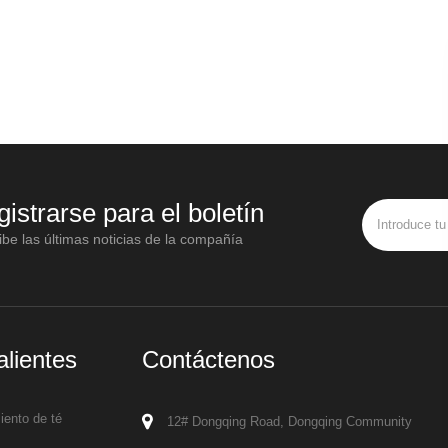
gistrarse para el boletín
be las últimas noticias de la compañía
alientes
Contáctenos
ento de té
12# Dongqing Road, Dongqing Community