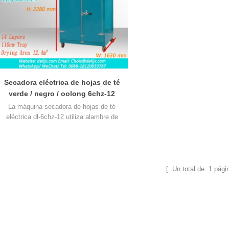
Secadora eléctrica de hojas de té
verde / negro / oolong 6chz-12
La máquina secadora de hojas de té
eléctrica dl-6chz-12 utiliza alambre de
calentamiento eléctrico como fuente de
alentamiento, el área total de secado es de
12 m², para el té, la temperatura de secado
recomendada es de 75 100 - 100 ℃.
[ Un total de
1
pági