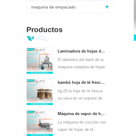
maquina de empacado
Productos
Laminadora de hojas de té verde ortodoxo 6crt-55
El diámetro del barril de la
máquina rodadora de hojas
de té verde 6CRT-55 es de
550 mm, altura 400 mm,
c
bambú hoja de té fresco se marchita rack tqj-20
productividad es 75kg / h
tqj-20 la hoja de té fresca
se seca en un soporte de
bambú y placa de acero
inoxidable, se puede usar
Máquina de vapor de hojas de té de calentamiento continuo de gas para clases de té 6cstl-q80
para todo tipo de té.
La máquina de cocción con
vapor de hojas de té