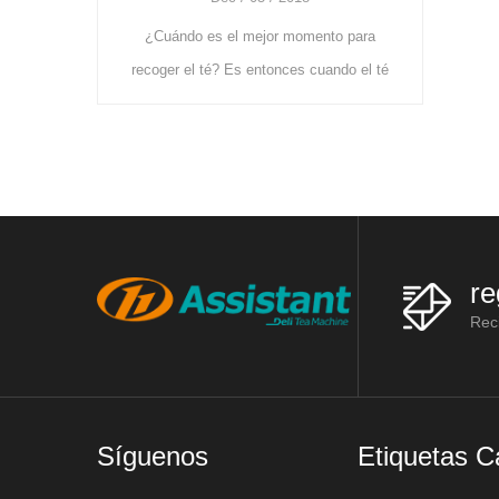
El té verde es té no fermentado, utiliza
 mejor momento para
principalmente estas máquinas:
s entonces cuando el té
bastidores de marchitamiento, máquinas
 suficiente alimento y
de vaporización de té, máquinas de lami
 China, el té se cultiv
re
Reci
Síguenos
Etiquetas C