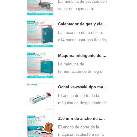
La máquina de cocción con
vapor de hojas de té
continua de gas dl-6cstl-
s
q80 puede usarse para
Calentador de gas y electricidad máquina de secado de hojas de té verde 6chz-q14
muchos tipos de té, como
La secadora de té dl-6chz-
el té verde, el té oolong y
q14 puede usar gas líquido,
otros.
gas natural y eléctrico,
puede secar todo tipo de
Máquina inteligente de fermentación de té negro 6cfj-80.
té, como el té verde, el té
La máquina de
negro, el té oolong, etc.
fermentación de té negro
dl-6cfj-80, utilizada
principalmente para
Ochai kawasaki tipo máquina de cosecha de desplume de hojas de té de un solo hombre 4c-t50a5
procesar té negro, permite
El ancho de corte de la
fermentar mejor el té negro.
máquina de desplumado de
hojas de té de un solo
hombre de mano dl-4c-
350 mm de ancho de corte eléctrico con pilas, hoja de té, té, máquina de desplume 4cd-35
t50a5 es de 450 mm, 500
El ancho de corte de la
mm, 600 mm, use el motor
máquina recolectora de la