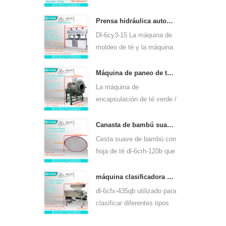
de gasolina huasheng
máquina de cosecha de la
1e34f.
hoja del té de dl-4cd-35 es
Prensa hidráulica automática de té pastel de té máquina de prensado de ladrillos 6cy3-15
de 350 mm, usando una
Dl-6cy3-15 La máquina de
mochila de litio o una
moldeo de té y la máquina
batería de plomo ácido.
de moldeo de ladrillos de té
utilizan la torta de té de
Máquina de paneo de té verde / oolong equipo de panner de hojas de té 6cst-50
puer y otros pasteles de té
La máquina de
y ladrillos de té.
encapsulación de té verde /
oolong de dl-6cst-50 puede
usar 220v y 380v, diámetro
Canasta de bambú suave con hoja de té para 6crh-120b
interior de 50 cm, la
Cesta suave de bambú con
temperatura más alta
hoja de té dl-6crh-120b que
puede ser de 350 ℃, puede
se usa principalmente para
procesar 25 kg de té por
el almacenamiento
máquina clasificadora de aventado de hojas de té dl-6cfx-435qb
hora.
temporal de té, fácil de
dl-6cfx-435qb utilizado para
transferir té entre cada
clasificar diferentes tipos
proceso de procesamiento.
de té, eliminar el té en