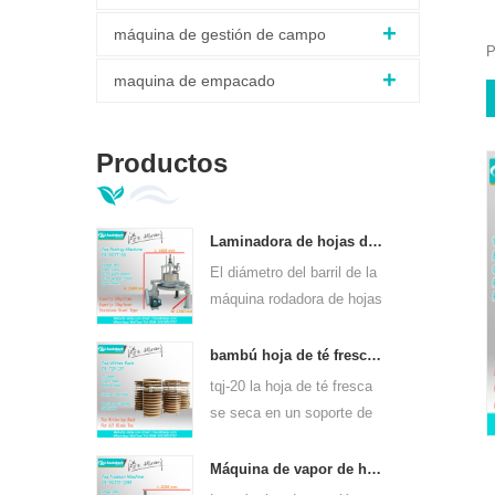
máquina de gestión de campo
P
maquina de empacado
Productos
Laminadora de hojas de té verde ortodoxo 6crt-55
El diámetro del barril de la
máquina rodadora de hojas
de té verde 6CRT-55 es de
550 mm, altura 400 mm,
bambú hoja de té fresco se marchita rack tqj-20
productividad es 75kg / h
tqj-20 la hoja de té fresca
se seca en un soporte de
bambú y placa de acero
inoxidable, se puede usar
Máquina de vapor de hojas de té de calentamiento continuo de gas para clases de té 6cstl-q80
para todo tipo de té.