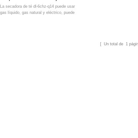
verde 6chz-q14
La secadora de té dl-6chz-q14 puede usar
gas líquido, gas natural y eléctrico, puede
ecar todo tipo de té, como el té verde, el té
negro, el té oolong, etc.
[ Un total de
1
pági