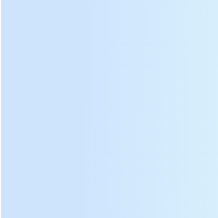
Número de paletas de secado
14
Eficiencia
140 kg / h
Los datos anteriores se basan en el contenido de agua
fresca de la hoja de té de
75-80
%
Deata
ils:
re
Diagrama de descomposición de la máquina de secado
de té L-6CHZ-12:
Panel de control
①
eléctrico
②
Bisagra
③
Puerta
Varilla de
④
transmisión
⑤
Rueda de nylon