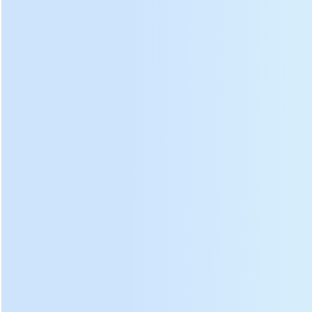
sugerimos que el contenido de agua después del secado
es aproximadamente del 5%, lo que favorece la
conservación del té.
Param
eter:
DL-6CHZ-12 especificación de la máquina de secado de
hojas de té:
Modelo
DL-6CHZ-12
Dimensión
1430 × 1630 × 2280 mm
voltaje
380/50 V / Hz
Cable de calentamiento
Elemento de calefacción
eléctrico
Potencia de calentamiento
14,5 kw
total
Grupo de elementos