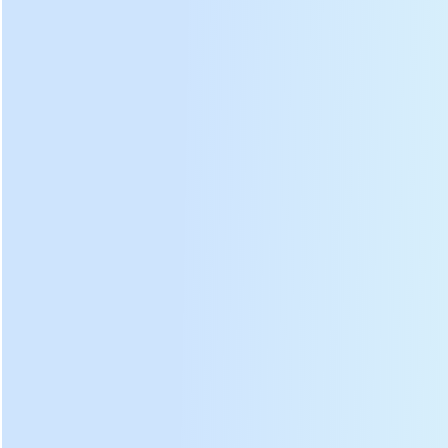
3 grupo
calefactores
Poder
0,55 KW
Motor del
Velocidad
1400 rpm
ventilador
Tensión
380 V
nominal
Poder
40 W
Pallet motor
Velocidad
1250 rpm
rotativo
Tensión
220 V
nominal
Velocidad de rotación de la
6 rpm
plataforma
Tipo de paleta
Redondo
Diámetro de paleta de secado
110 cm
Área efectiva de secado
12,4 m2