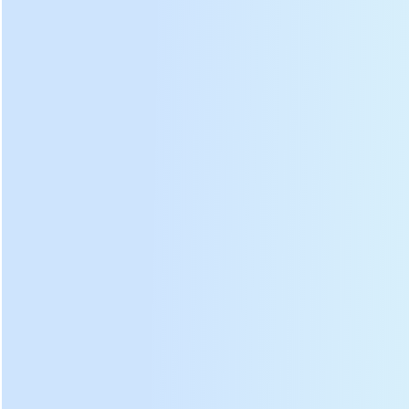
Ventilación de
⑥
escape
⑦
Conducir motor
Cuerpo del
⑧
tanque
⑨
Manija abierta
⑩
Tira de sellado
Adva
ntage:
los
El diseño del túnel de viento tiene la
patente nacional, lo que hace que el calor
sea más uniforme, el secado es más eficiente
y el ruido es menor.
El motor con núcleo de cobre se utiliza para