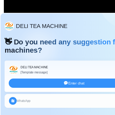
Descripcion
ción:
La máquina secadora de hojas de té eléctrica puede
procesar casi todo el té: como el té negro, el té verde, el té
oolong, el té de hierbas de té oscuro, etc.
. A través del
secado, las hojas de té se detienen para fermentar, la
forma del té se fija y el volumen se reduce.
Esta máquina
utiliza cable de calefacción eléctrica como
fuente de
calefacción, área de secado total es 12m², f
o té, la
temperatura de secado recomendada es de 75 ℃ - 100 ℃
,