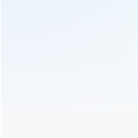
Máquina de procesamiento de té
PREV :
Mini pequeña máquina de secado de hojas de té
máquina de proceso de hoja de té verde 6chz-6
SIGUIENTE :
Secadora eléctrica de hojas de té 6chz-14
Envíenos Una Consulta
¡Nos pondremos en contacto con usted tan pronto como sea
posible!
Tema :
Secadora eléctrica de hojas de té verde / negro /
oolong 6chz-12