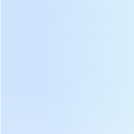
garantizar el buen funcionamiento de la
máquina, garantizar la transferencia de calor
y la emisión de vapor de humedad.
La placa de metal dentro de la máquina está
recubierta con un recubrimiento especial, que
refleja el calor dentro de la máquina. La
pérdida de calor es pequeña y la velocidad
de secado es más rápida.
DL-6CHZ-12 calefacción eléctrica secador de hojas de
té m
fotos de achine: