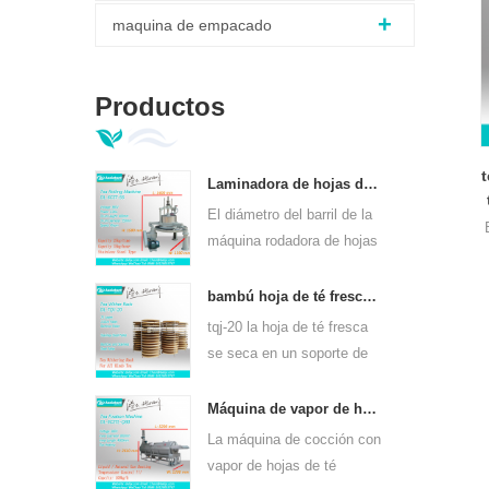
maquina de empacado
Productos
Laminadora de hojas de té verde ortodoxo 6crt-55
El diámetro del barril de la
máquina rodadora de hojas
de té verde 6CRT-55 es de
550 mm, altura 400 mm,
bambú hoja de té fresco se marchita rack tqj-20
productividad es 75kg / h
tqj-20 la hoja de té fresca
se seca en un soporte de
bambú y placa de acero
inoxidable, se puede usar
Máquina de vapor de hojas de té de calentamiento continuo de gas para clases de té 6cstl-q80
para todo tipo de té.
La máquina de cocción con
vapor de hojas de té