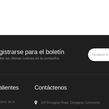
gistrarse para el boletín
be las últimas noticias de la compañía
alientes
Contáctenos
ento de té
12# Dongqing Road, Dongqing Community