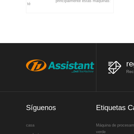
principalmente estas máquinas:
ando el té
bastidores de marchitamiento, máquinas
limento y
de vaporización de té, máquinas de lami
 se cultiv
re
Reci
Síguenos
Etiquetas C
casa
Máquina de procesami
verde