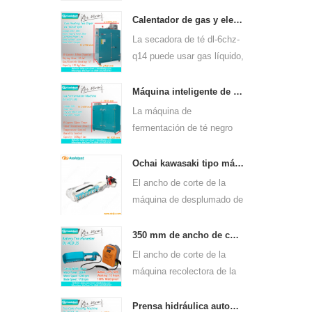
continua de gas dl-6cstl-
q80 puede usarse para
Calentador de gas y electricidad máquina de secado de hojas de té verde 6chz-q14
muchos tipos de té, como
La secadora de té dl-6chz-
el té verde, el té oolong y
q14 puede usar gas líquido,
otros.
gas natural y eléctrico,
puede secar todo tipo de
Máquina inteligente de fermentación de té negro 6cfj-80.
té, como el té verde, el té
La máquina de
negro, el té oolong, etc.
fermentación de té negro
dl-6cfj-80, utilizada
principalmente para
Ochai kawasaki tipo máquina de cosecha de desplume de hojas de té de un solo hombre 4c-t50a5
procesar té negro, permite
El ancho de corte de la
fermentar mejor el té negro.
máquina de desplumado de
hojas de té de un solo
hombre de mano dl-4c-
350 mm de ancho de corte eléctrico con pilas, hoja de té, té, máquina de desplume 4cd-35
t50a5 es de 450 mm, 500
El ancho de corte de la
mm, 600 mm, use el motor
máquina recolectora de la
de gasolina huasheng
máquina de cosecha de la
1e34f.
hoja del té de dl-4cd-35 es
Prensa hidráulica automática de té pastel de té máquina de prensado de ladrillos 6cy3-15