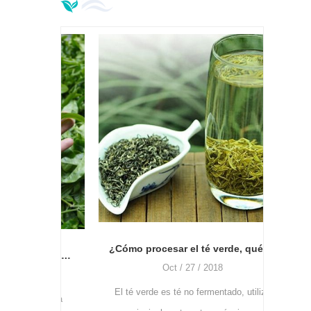
especificaciones
Cuanto
más ca
Depe
cóm
¿Cómo procesar el té verde, qué tipo de máquina y cómo usar?
¿Cuándo es el mejor momento para recoger el té? ¿Cómo usar la máquina desplumadora de hojas de té?
Oct / 27 / 2018
El té verde es té no fermentado, utiliza
nto para