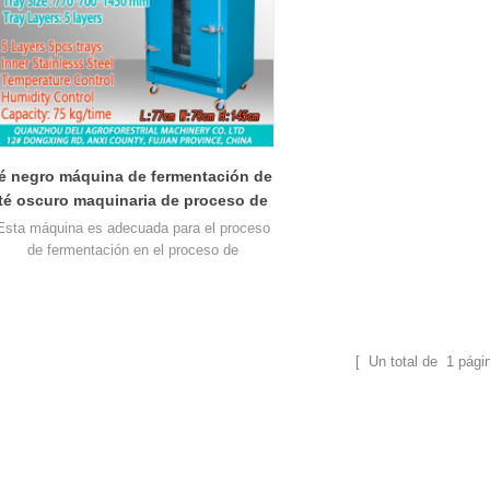
té negro máquina de fermentación de
té oscuro maquinaria de proceso de
oxidación dl-6cfj-30
Esta máquina es adecuada para el proceso
de fermentación en el proceso de
producción de té negro, té negro y otros
tipos de té que necesitan oxidación.
[ Un total de
1
pági