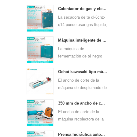
continua de gas dl-6cstl-
q80 puede usarse para
Calentador de gas y electricidad máquina de secado de hojas de té verde 6chz-q14
muchos tipos de té, como
La secadora de té dl-6chz-
el té verde, el té oolong y
q14 puede usar gas líquido,
otros.
gas natural y eléctrico,
puede secar todo tipo de
Máquina inteligente de fermentación de té negro 6cfj-80.
té, como el té verde, el té
La máquina de
negro, el té oolong, etc.
fermentación de té negro
dl-6cfj-80, utilizada
principalmente para
Ochai kawasaki tipo máquina de cosecha de desplume de hojas de té de un solo hombre 4c-t50a5
procesar té negro, permite
El ancho de corte de la
fermentar mejor el té negro.
máquina de desplumado de
hojas de té de un solo
hombre de mano dl-4c-
350 mm de ancho de corte eléctrico con pilas, hoja de té, té, máquina de desplume 4cd-35
t50a5 es de 450 mm, 500
El ancho de corte de la
mm, 600 mm, use el motor
máquina recolectora de la
de gasolina huasheng
máquina de cosecha de la
1e34f.
hoja del té de dl-4cd-35 es
Prensa hidráulica automática de té pastel de té máquina de prensado de ladrillos 6cy3-15