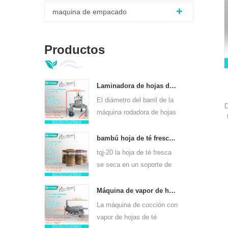
maquina de empacado
Productos
Laminadora de hojas de té verde ortodoxo 6crt-55
El diámetro del barril de la
D
máquina rodadora de hojas
de té verde 6CRT-55 es de
550 mm, altura 400 mm,
bambú hoja de té fresco se marchita rack tqj-20
productividad es 75kg / h
tqj-20 la hoja de té fresca
se seca en un soporte de
bambú y placa de acero
inoxidable, se puede usar
Máquina de vapor de hojas de té de calentamiento continuo de gas para clases de té 6cstl-q80
para todo tipo de té.
La máquina de cocción con
vapor de hojas de té