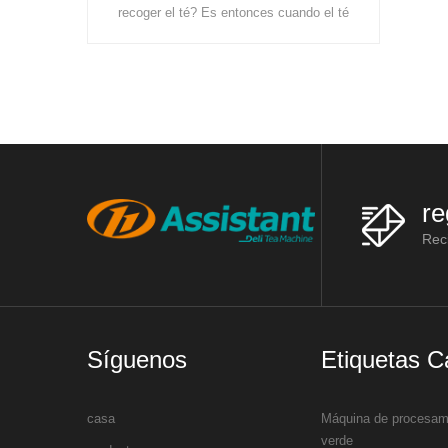
principalmente estas máquinas:
ntonces cuando el té
bastidores de marchitamiento, máquinas
ficiente alimento y
de vaporización de té, máquinas de lami
ina, el té se cultiv
re
Reci
Síguenos
Etiquetas C
casa
Máquina de procesami
verde