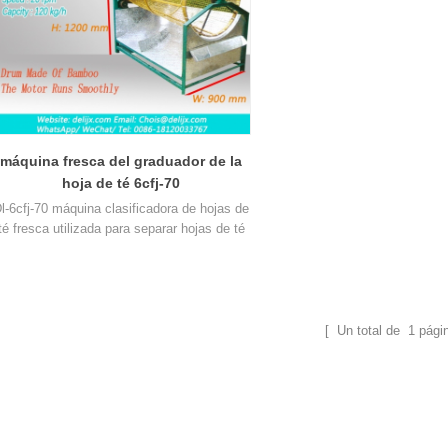
máquina fresca del graduador de la
hoja de té 6cfj-70
l-6cfj-70 máquina clasificadora de hojas de
té fresca utilizada para separar hojas de té
frescas con diferentes calidades.
[ Un total de
1
pági