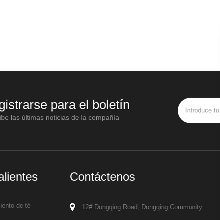
gistrarse para el boletín
be las últimas noticias de la compañía
alientes
Contáctenos
ento de té
12# Dongqing Road, Dongqing Community