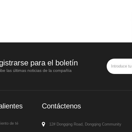
gistrarse para el boletín
be las últimas noticias de la compañía
alientes
Contáctenos
ento de té
12# Dongqing Road, Dongqing Community