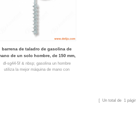
barrena de taladro de gasolina de
mano de un solo hombre, de 150 mm,
broca sg44-5f
dl-sg44-5f & nbsp; gasolina un hombre
utiliza la mejor máquina de mano con
barrena de tierra 150 mm broca de uso
huasheng 1e445f motor de gasolina, puede
perforar 40-200mm.
[ Un total de
1
pági