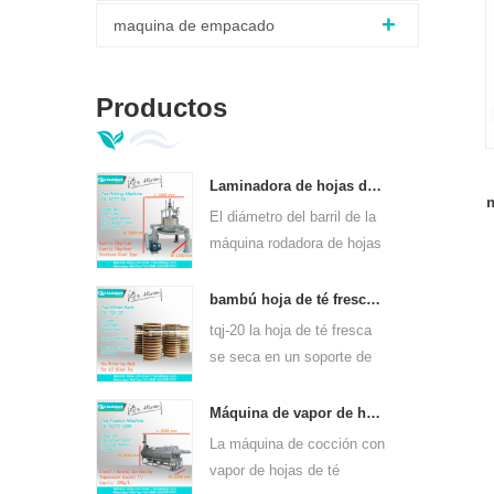
maquina de empacado
Productos
Laminadora de hojas de té verde ortodoxo 6crt-55
El diámetro del barril de la
máquina rodadora de hojas
de té verde 6CRT-55 es de
550 mm, altura 400 mm,
bambú hoja de té fresco se marchita rack tqj-20
productividad es 75kg / h
tqj-20 la hoja de té fresca
se seca en un soporte de
bambú y placa de acero
inoxidable, se puede usar
Máquina de vapor de hojas de té de calentamiento continuo de gas para clases de té 6cstl-q80
para todo tipo de té.
La máquina de cocción con
vapor de hojas de té