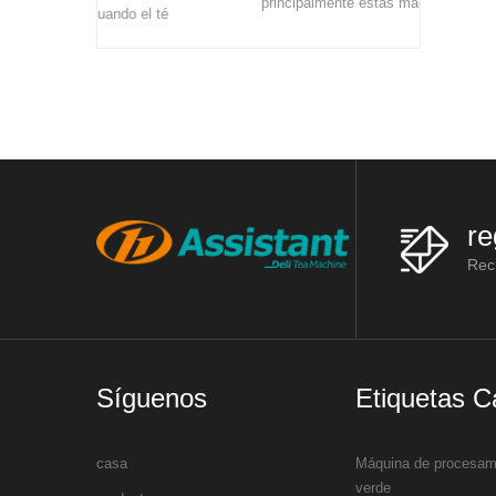
principalmente estas máquinas:
ando el té
bastidores de marchitamiento, máquinas
limento y
de vaporización de té, máquinas de lami
 se cultiv
re
Reci
Síguenos
Etiquetas C
casa
Máquina de procesami
verde