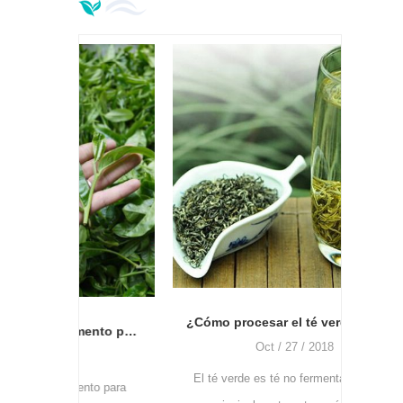
especificaciones
Cuanto
más ca
Depe
cóm
¿Cómo procesar el té verde, qué tipo de máquina y cómo usar?
¿Cuándo es el mejor momento para recoger el té? ¿Cómo usar la máquina desplumadora de hojas de té?
Oct / 27 / 2018
El té verde es té no fermentado, utiliza
nto para