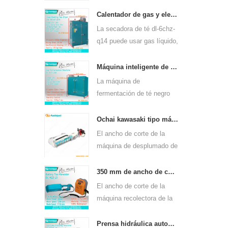
continua de gas dl-6cstl-
q80 puede usarse para
Calentador de gas y electricidad máquina de secado de hojas de té verde 6chz-q14
muchos tipos de té, como
La secadora de té dl-6chz-
el té verde, el té oolong y
q14 puede usar gas líquido,
otros.
gas natural y eléctrico,
puede secar todo tipo de
Máquina inteligente de fermentación de té negro 6cfj-80.
té, como el té verde, el té
La máquina de
negro, el té oolong, etc.
fermentación de té negro
dl-6cfj-80, utilizada
principalmente para
Ochai kawasaki tipo máquina de cosecha de desplume de hojas de té de un solo hombre 4c-t50a5
procesar té negro, permite
El ancho de corte de la
fermentar mejor el té negro.
máquina de desplumado de
hojas de té de un solo
hombre de mano dl-4c-
350 mm de ancho de corte eléctrico con pilas, hoja de té, té, máquina de desplume 4cd-35
t50a5 es de 450 mm, 500
El ancho de corte de la
mm, 600 mm, use el motor
máquina recolectora de la
de gasolina huasheng
máquina de cosecha de la
1e34f.
hoja del té de dl-4cd-35 es
Prensa hidráulica automática de té pastel de té máquina de prensado de ladrillos 6cy3-15