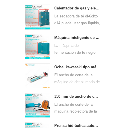
continua de gas dl-6cstl-
q80 puede usarse para
Calentador de gas y electricidad máquina de secado de hojas de té verde 6chz-q14
muchos tipos de té, como
La secadora de té dl-6chz-
el té verde, el té oolong y
q14 puede usar gas líquido,
otros.
gas natural y eléctrico,
puede secar todo tipo de
Máquina inteligente de fermentación de té negro 6cfj-80.
té, como el té verde, el té
La máquina de
negro, el té oolong, etc.
fermentación de té negro
dl-6cfj-80, utilizada
principalmente para
Ochai kawasaki tipo máquina de cosecha de desplume de hojas de té de un solo hombre 4c-t50a5
procesar té negro, permite
El ancho de corte de la
fermentar mejor el té negro.
máquina de desplumado de
hojas de té de un solo
hombre de mano dl-4c-
350 mm de ancho de corte eléctrico con pilas, hoja de té, té, máquina de desplume 4cd-35
t50a5 es de 450 mm, 500
El ancho de corte de la
mm, 600 mm, use el motor
máquina recolectora de la
de gasolina huasheng
máquina de cosecha de la
1e34f.
hoja del té de dl-4cd-35 es
Prensa hidráulica automática de té pastel de té máquina de prensado de ladrillos 6cy3-15