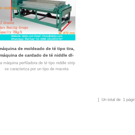
máquina de moldeado de té tipo tira,
máquina de cardado de té niddle dl-
6clt-8012
a máquina perfiladora de té tipo niddle strip
se caracteriza por un tipo de maceta
razonable, fácil operación, temperatura y
velocidad ajustables. Las rayas de té
procesadas son apretadas y rectas, con un
brote completo, una bonita forma de tira y
un bonito color verde. Esta máquina es
[ Un total de
1
pági
decuada para cardar y dar forma al famoso
té en forma de tira7