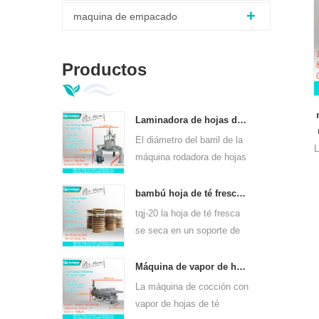
maquina de empacado
Productos
Laminadora de hojas de té verde ortodoxo 6crt-55
El diámetro del barril de la
L
máquina rodadora de hojas
de té verde 6CRT-55 es de
550 mm, altura 400 mm,
bambú hoja de té fresco se marchita rack tqj-20
productividad es 75kg / h
tqj-20 la hoja de té fresca
se seca en un soporte de
bambú y placa de acero
a
inoxidable, se puede usar
Máquina de vapor de hojas de té de calentamiento continuo de gas para clases de té 6cstl-q80
para todo tipo de té.
La máquina de cocción con
vapor de hojas de té