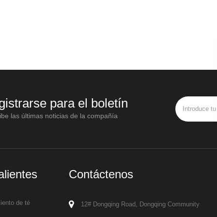
gistrarse para el boletín
be las últimas noticias de la compañía
alientes
Contáctenos
ento de té
12# Dongqing Road, Dongqing Community