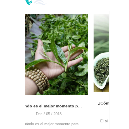
especificaciones
Cuanto
más c
Depe
cóm
¿Cómo procesar el té verde, qué tipo de máquina y cómo usar?
¿Cuándo es el mejor momento para recoger el té? ¿Cómo usar la máquina desplumadora de hojas de té?
Oct / 27 / 2018
El té verde es té no fermentado, utiliza
nto para