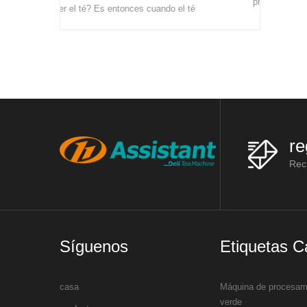
principalmente estas máquinas:
uando el té
bastidores de marchitamiento, máquinas
alimento y
de vaporización de té, máquinas de lami
 se cultiv
re
Reci
Síguenos
Etiquetas C
casa
Máquina de procesami
verde