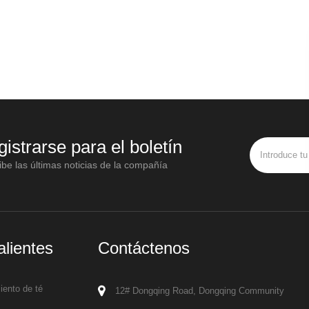
gistrarse para el boletín
be las últimas noticias de la compañía
alientes
Contáctenos
ento de té
12# Dongqing Road, Dongqing Community