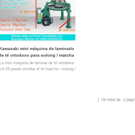
Kawasaki mini máquina de laminado
de té ortodoxo para oolong / matcha
tea 6crt-25
La mini máquina de laminar de té ortodoxa
crt-25 puede enrollar el té matcha / oolong /
verde / negro, este rodillo de té puede
procesar 2.5 kg de hojas de té frescas por
vez.
[ Un total de
1
pági