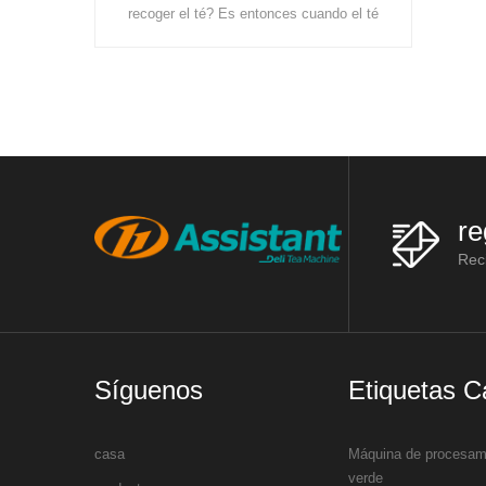
principalmente estas máquinas:
s entonces cuando el té
bastidores de marchitamiento, máquinas
 suficiente alimento y
de vaporización de té, máquinas de lami
 China, el té se cultiv
re
Reci
Síguenos
Etiquetas C
casa
Máquina de procesami
verde