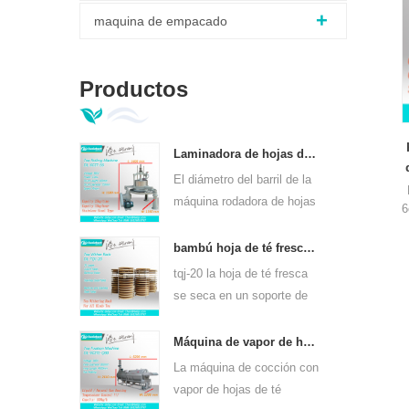
maquina de empacado
Productos
Laminadora de hojas de té verde ortodoxo 6crt-55
El diámetro del barril de la
máquina rodadora de hojas
6
de té verde 6CRT-55 es de
550 mm, altura 400 mm,
bambú hoja de té fresco se marchita rack tqj-20
productividad es 75kg / h
tqj-20 la hoja de té fresca
se seca en un soporte de
bambú y placa de acero
inoxidable, se puede usar
Máquina de vapor de hojas de té de calentamiento continuo de gas para clases de té 6cstl-q80
para todo tipo de té.
La máquina de cocción con
vapor de hojas de té